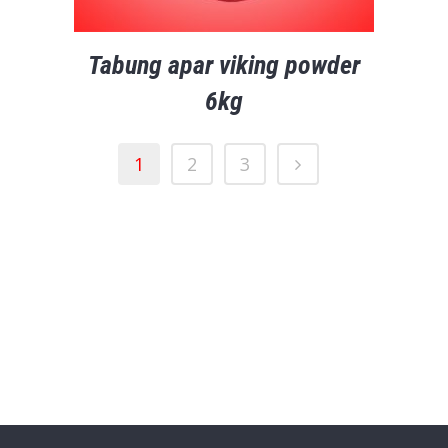
Tabung apar viking powder
6kg
1
2
3