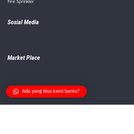
Fire Sprinkler
Sosial Media
Market Place
Ada yang bisa kami bantu?
Your Safety Is Our Priority.
© Copyright
PT. Citra Aman Abadi
, Created By
Niagaweb
.