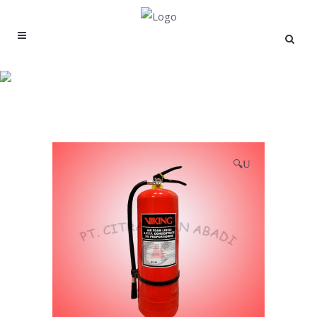
Produk
🔍