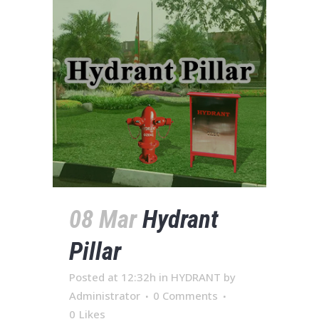
08 Mar
Hydrant
Pillar
Posted at 12:32h
in
HYDRANT
by
Administrator
0 Comments
0
Likes